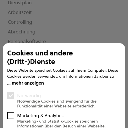
Dienstplan
Arbeitszeit
Controlling
Abrechnung
Personalsoftware
e2n me
Cookies und andere
(Dritt-)Dienste
Service
Diese Website speichert Cookies auf Ihrem Computer. Diese
Cookies werden verwendet, um Informationen darüber zu
Handbuch
sammeln, wie Sie mit unserer Website interagieren. Wir
mehr anzeigen
verwenden diese Informationen, um Ihre Browser-Erfahrung
FAQs
zu verbessern und anzupassen, sowie für Analysen und
Notwendig
Messungen zu unseren Besuchern auf dieser Website und
Support
Notwendige Cookies sind zwingend für die
Funktionalität einer Webseite erforderlich.
anderen Medien. Weitere Informationen zu den von uns
Onboarding Pro
verwendeten Cookies finden Sie in unseren
Marketing & Analytics
Datenschutzbestimmungen.
Marketing- und Statistik-Cookies speichern
Informationen über den Besuch einer Webseite.