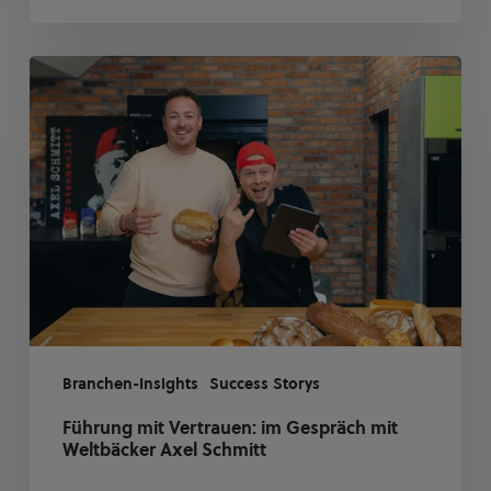
Führung
mit
Vertrauen:
im
Gespräch
mit
Weltbäcker
Axel
Schmitt
Branchen-Insights
Success Storys
Führung mit Vertrauen: im Gespräch mit
Weltbäcker Axel Schmitt