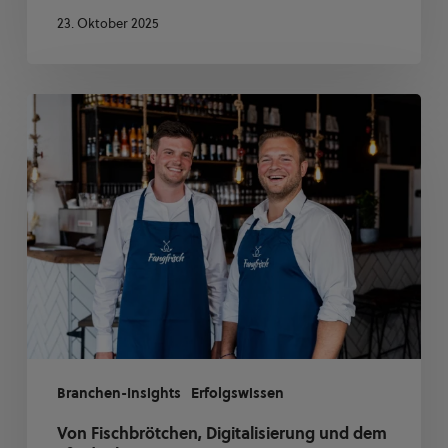
23. Oktober 2025
Von
Fischbrötchen,
Digitalisierung
und
dem
e2n
Assistenten
Branchen-Insights
Erfolgswissen
Von Fischbrötchen, Digitalisierung und dem