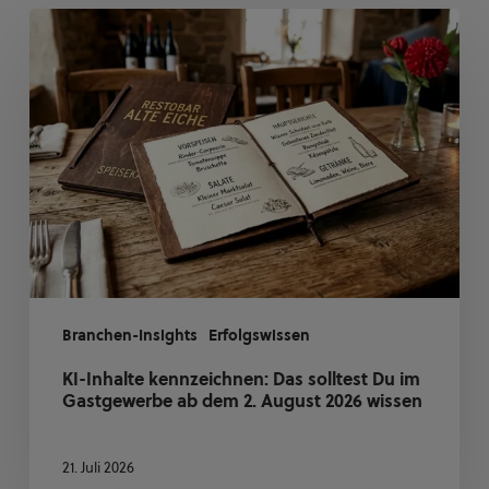
KI-
Inhalte
kennzeichnen:
Das
solltest
Du
im
Gastgewerbe
ab
dem
2.
August
Branchen-Insights
Erfolgswissen
2026
KI-Inhalte kennzeichnen: Das solltest Du im
wissen
Gastgewerbe ab dem 2. August 2026 wissen
21. Juli 2026