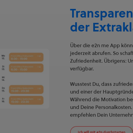
Transparen
der Extrak
Über die e2n me App könn
jederzeit abrufen. So schaf
Zufriedenheit. Übrigens: U
verfügbar.
Wusstest Du, dass zufried
und einer der Hauptgründe
Während die Motivation bei 
und Deine Personalkosten. 
empfehlen Dein Unternehme
Ich will mit e2n durchstarten