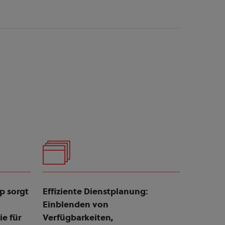
p sorgt
Effiziente Dienstplanung:
Einblenden von
e für
Verfügbarkeiten,