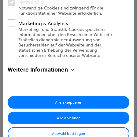
zu verbessern und anzupassen, sowie für Analysen und
Notwendig
Messungen zu unseren Besuchern auf dieser Website und
Notwendige Cookies sind zwingend für die
Support
Funktionalität einer Webseite erforderlich.
anderen Medien. Weitere Informationen zu den von uns
Onboarding Pro
verwendeten Cookies finden Sie in unseren
Marketing & Analytics
Datenschutzbestimmungen.
Marketing- und Statistik-Cookies speichern
Informationen über den Besuch einer Webseite.
Über uns
Zusätzlich dienen sie der Auswertung von
Besucherzahlen auf der Webseite und der
statistischen Erhebung der Verwendung
Unternehmen
verschiedener Bereiche unserer Webseite.
Sicherheit
Weitere Informationen
Kontakt
Partner
e2n Newsletter
Alle akzeptieren
Karriere
Alle ablehnen
© 2026 E2N GmbH —
Impressum
•
Datenschutz
•
Eula
Auswahl bestätigen