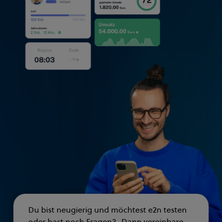
Du bist neugierig und möchtest e2n testen
oder hast noch Fragen? Dann vereinbare