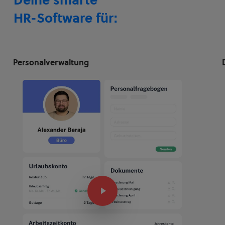
HR-Software für:
Personalverwaltung
Play Video
P
Play Video