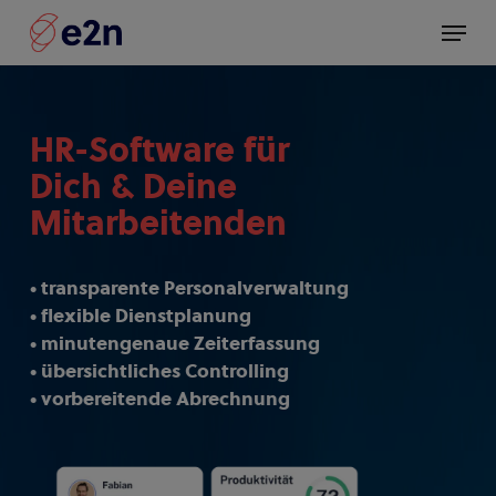
Skip
Menü
to
main
content
HR-Software für
Dich & Deine
Mitarbeitenden
• transparente Personalverwaltung
• flexible Dienstplanung
• minutengenaue Zeiterfassung
• übersichtliches Controlling
• vorbereitende Abrechnung