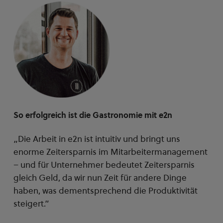
So erfolgreich ist die Gastronomie mit e2n
So 
„Die Arbeit in e2n ist intuitiv und bringt uns
„Wi
enorme Zeitersparnis im Mitarbeitermanagement
bed
– und für Unternehmer bedeutet Zeitersparnis
Von
gleich Geld, da wir nun Zeit für andere Dinge
und
haben, was dementsprechend die Produktivität
das
steigert.”
zu 
run