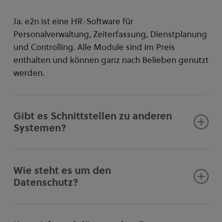
Ja. e2n ist eine HR-Software für
Personalverwaltung, Zeiterfassung, Dienstplanung
und Controlling. Alle Module sind im Preis
enthalten und können ganz nach Belieben genutzt
werden.
Gibt es Schnittstellen zu anderen
Systemen?
Ja. e2n ist eine offene Cloudlösung. Es ist
grundsätzlich möglich, Daten zu exportieren und
Wie steht es um den
zu importieren. Standardmäßig ist die
Datenschutz?
Schnittstelle zu etwaigen Kassensystemen sowie
der Export der Abrechnungsdaten für gängige
Sicherheit wird bei uns GROSS geschrieben. Deine
Lohnsysteme möglich.