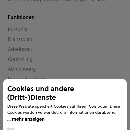
Funktionen
Personal
Dienstplan
Arbeitszeit
Controlling
Abrechnung
Personalsoftware
Cookies und andere
e2n me
(Dritt-)Dienste
Diese Website speichert Cookies auf Ihrem Computer. Diese
Service
Cookies werden verwendet, um Informationen darüber zu
sammeln, wie Sie mit unserer Website interagieren. Wir
mehr anzeigen
Handbuch
verwenden diese Informationen, um Ihre Browser-Erfahrung
FAQs