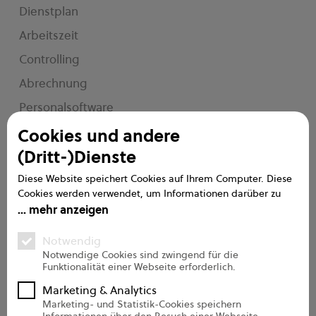
Dienstplan
Arbeitszeit
Controlling
Abrechnung
Personalsoftware
e2n me
Cookies und andere
(Dritt-)Dienste
Service
Diese Website speichert Cookies auf Ihrem Computer. Diese
Cookies werden verwendet, um Informationen darüber zu
Handbuch
sammeln, wie Sie mit unserer Website interagieren. Wir
mehr anzeigen
verwenden diese Informationen, um Ihre Browser-Erfahrung
FAQs
zu verbessern und anzupassen, sowie für Analysen und
Notwendig
Messungen zu unseren Besuchern auf dieser Website und
Support
Notwendige Cookies sind zwingend für die
Funktionalität einer Webseite erforderlich.
anderen Medien. Weitere Informationen zu den von uns
Onboarding Pro
verwendeten Cookies finden Sie in unseren
Marketing & Analytics
Datenschutzbestimmungen.
Marketing- und Statistik-Cookies speichern