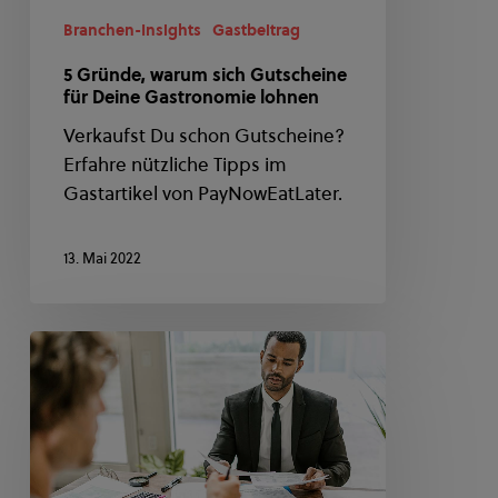
lohnen
Branchen-Insights
Gastbeitrag
5 Gründe, warum sich Gutscheine
für Deine Gastronomie lohnen
Verkaufst Du schon Gutscheine?
Erfahre nützliche Tipps im
Gastartikel von PayNowEatLater.
13. Mai 2022
Die
wichtigsten
Versicherungen
in
der
Gastronomie