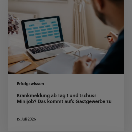
ab
Tag
1
und
tschüss
Minijob?
Das
kommt
aufs
Gastgewerbe
zu
Erfolgswissen
Krankmeldung ab Tag 1 und tschüss
Minijob? Das kommt aufs Gastgewerbe zu
15. Juli 2026