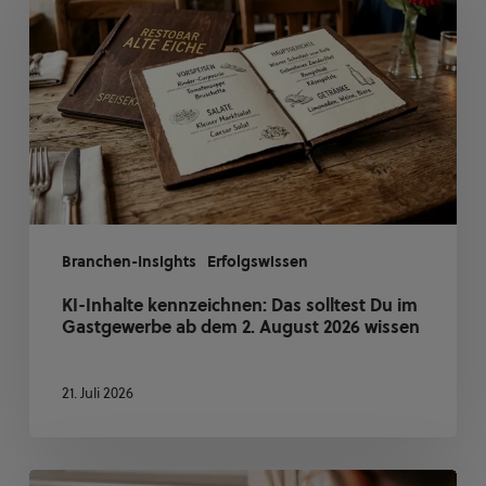
kennzeichnen:
Das
solltest
Du
im
Gastgewerbe
ab
dem
2.
August
Branchen-Insights
Erfolgswissen
2026
KI-Inhalte kennzeichnen: Das solltest Du im
wissen
Gastgewerbe ab dem 2. August 2026 wissen
21. Juli 2026
Krankmeldung