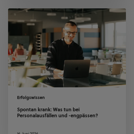
Spontan
krank:
Was
tun
bei
Personalausfällen
und
-
engpässen?
Erfolgswissen
Spontan krank: Was tun bei
Personalausfällen und -engpässen?
16. Juni 2026