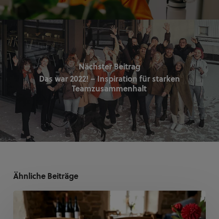
Nächster Beitrag
Das war 2022! – Inspiration für starken
Teamzusammenhalt
Ähnliche Beiträge
KI-
Inhalte