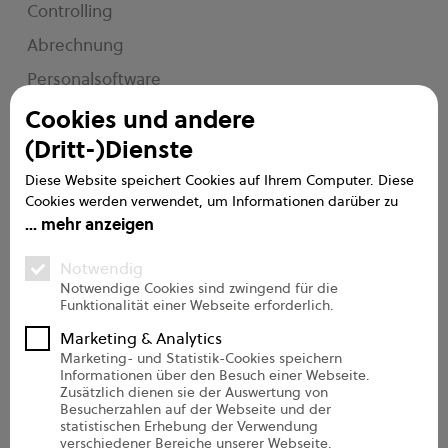
Controlling
Abrechnung
Personalsoftware
e2n me
Cookies und andere
(Dritt-)Dienste
Service
Diese Website speichert Cookies auf Ihrem Computer. Diese
Cookies werden verwendet, um Informationen darüber zu
Handbuch
sammeln, wie Sie mit unserer Website interagieren. Wir
mehr anzeigen
verwenden diese Informationen, um Ihre Browser-Erfahrung
FAQs
zu verbessern und anzupassen, sowie für Analysen und
Notwendig
Messungen zu unseren Besuchern auf dieser Website und
Support
Notwendige Cookies sind zwingend für die
Funktionalität einer Webseite erforderlich.
anderen Medien. Weitere Informationen zu den von uns
Onboarding Pro
verwendeten Cookies finden Sie in unseren
Marketing & Analytics
Datenschutzbestimmungen.
Marketing- und Statistik-Cookies speichern
Informationen über den Besuch einer Webseite.
Über uns
Zusätzlich dienen sie der Auswertung von
Besucherzahlen auf der Webseite und der
statistischen Erhebung der Verwendung
Unternehmen
verschiedener Bereiche unserer Webseite.