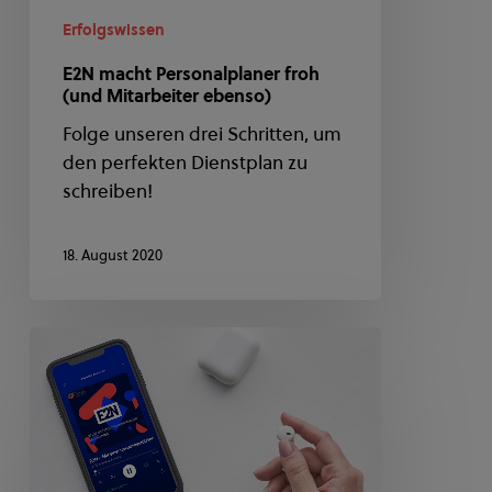
Erfolgswissen
E2N macht Personalplaner froh
(und Mitarbeiter ebenso)
Folge unseren drei Schritten, um
den perfekten Dienstplan zu
schreiben!
18. August 2020
Podcast:
Effizient
planen
mit
einer
umsatzgestützten