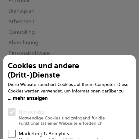
Personal
Dienstplan
Arbeitszeit
Controlling
Abrechnung
Personalsoftware
e2n me
Cookies und andere
(Dritt-)Dienste
Service
Diese Website speichert Cookies auf Ihrem Computer. Diese
Cookies werden verwendet, um Informationen darüber zu
Handbuch
sammeln, wie Sie mit unserer Website interagieren. Wir
mehr anzeigen
verwenden diese Informationen, um Ihre Browser-Erfahrung
FAQs
zu verbessern und anzupassen, sowie für Analysen und
Notwendig
Messungen zu unseren Besuchern auf dieser Website und
Support
Notwendige Cookies sind zwingend für die
Funktionalität einer Webseite erforderlich.
anderen Medien. Weitere Informationen zu den von uns
Onboarding Pro
verwendeten Cookies finden Sie in unseren
Marketing & Analytics
Datenschutzbestimmungen.