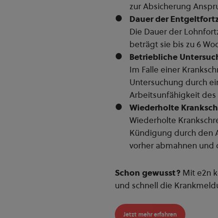
zur Absicherung Anspr
Dauer der Entgeltfor
Die Dauer der Lohnfortz
beträgt sie bis zu 6 Wo
Betriebliche Untersu
Im Falle einer Kranksc
Untersuchung durch ein
Arbeitsunfähigkeit des
Wiederholte Kranksch
Wiederholte Krankschr
Kündigung durch den A
vorher abmahnen und di
Schon gewusst?
Mit e2n k
und schnell die Krankmeld
Jetzt mehr erfahren