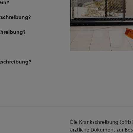
ein?
kschreibung?
chreibung?
nkschreibung?
Die Krankschreibung (offizi
ärztliche Dokument zur Be