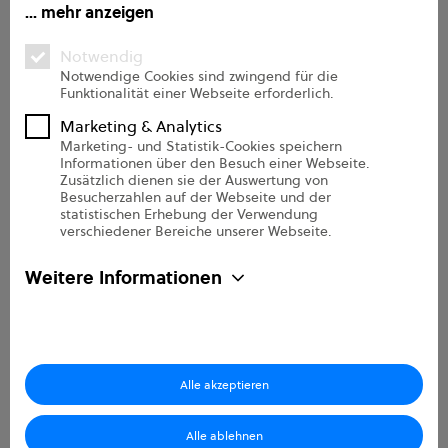
Handbuch
sammeln, wie Sie mit unserer Website interagieren. Wir
mehr anzeigen
verwenden diese Informationen, um Ihre Browser-Erfahrung
FAQs
zu verbessern und anzupassen, sowie für Analysen und
Notwendig
Messungen zu unseren Besuchern auf dieser Website und
Support
Notwendige Cookies sind zwingend für die
Funktionalität einer Webseite erforderlich.
anderen Medien. Weitere Informationen zu den von uns
Onboarding Pro
verwendeten Cookies finden Sie in unseren
Marketing & Analytics
Datenschutzbestimmungen.
Marketing- und Statistik-Cookies speichern
Informationen über den Besuch einer Webseite.
Über uns
Zusätzlich dienen sie der Auswertung von
Besucherzahlen auf der Webseite und der
statistischen Erhebung der Verwendung
Unternehmen
verschiedener Bereiche unserer Webseite.
Sicherheit
Weitere Informationen
Kontakt
Partner
e2n Newsletter
Karriere
Alle akzeptieren
Alle ablehnen