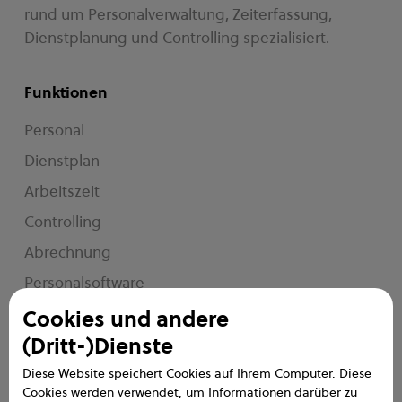
rund um Personalverwaltung, Zeiterfassung,
Dienstplanung und Controlling spezialisiert.
Funktionen
Personal
Dienstplan
Arbeitszeit
Controlling
Abrechnung
Personalsoftware
e2n me
Cookies und andere
(Dritt-)Dienste
Service
Diese Website speichert Cookies auf Ihrem Computer. Diese
Cookies werden verwendet, um Informationen darüber zu