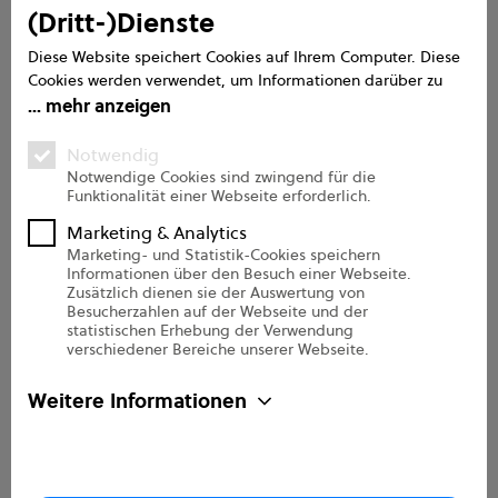
(Dritt-)Dienste
Service
Diese Website speichert Cookies auf Ihrem Computer. Diese
Cookies werden verwendet, um Informationen darüber zu
Handbuch
sammeln, wie Sie mit unserer Website interagieren. Wir
mehr anzeigen
verwenden diese Informationen, um Ihre Browser-Erfahrung
FAQs
zu verbessern und anzupassen, sowie für Analysen und
Notwendig
Messungen zu unseren Besuchern auf dieser Website und
Support
Notwendige Cookies sind zwingend für die
Funktionalität einer Webseite erforderlich.
anderen Medien. Weitere Informationen zu den von uns
Onboarding Pro
verwendeten Cookies finden Sie in unseren
Marketing & Analytics
Datenschutzbestimmungen.
Marketing- und Statistik-Cookies speichern
Informationen über den Besuch einer Webseite.
Über uns
Zusätzlich dienen sie der Auswertung von
Besucherzahlen auf der Webseite und der
statistischen Erhebung der Verwendung
Unternehmen
verschiedener Bereiche unserer Webseite.
Sicherheit
Weitere Informationen
Kontakt
Partner
e2n Newsletter