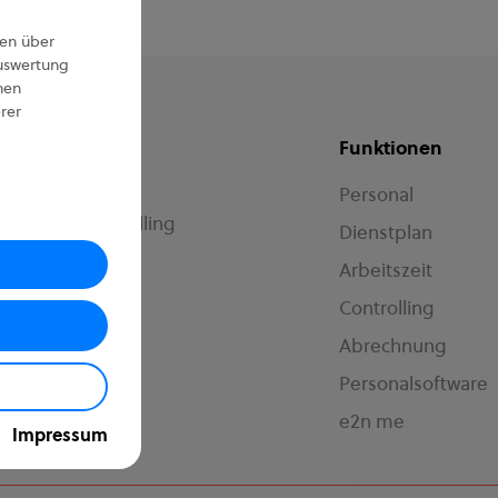
nen über
Auswertung
hen
rer
Funktionen
ungen rund um
Personal
nung und Controlling
Dienstplan
Arbeitszeit
Controlling
Abrechnung
Personalsoftware
e2n me
Impressum