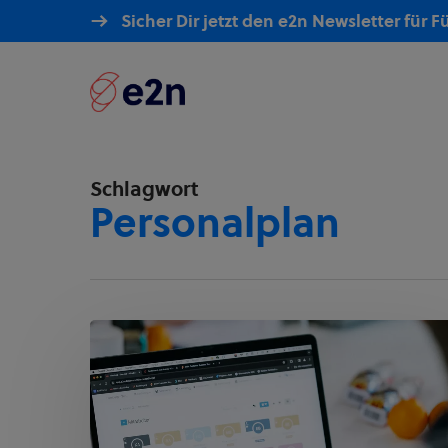
Skip
Sicher Dir jetzt den e2n Newsletter für 
to
main
content
Schlagwort
Personalplan
Dienstplan
erstellen
im
Handumdrehen:
3