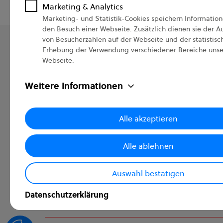
finden Sie in unseren Datenschutzbestimmungen.
Marketing & Analytics
Marketing- und Statistik-Cookies speichern Informatio
den Besuch einer Webseite. Zusätzlich dienen sie der 
von Besucherzahlen auf der Webseite und der statistisc
Erhebung der Verwendung verschiedener Bereiche unse
Webseite.
Deine smarte HR-Lösung
Weitere Informationen
e2n hat sich auf die täglichen Herausforder
Personalverwaltung, Zeiterfassung, Dienstpla
spezialisiert.
Alle akzeptieren
Alle ablehnen
Auswahl bestätigen
Datenschutzerklärung