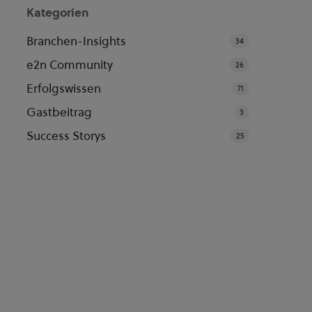
Kategorien
Branchen-Insights
34
e2n Community
26
Erfolgswissen
71
Gastbeitrag
3
Success Storys
25