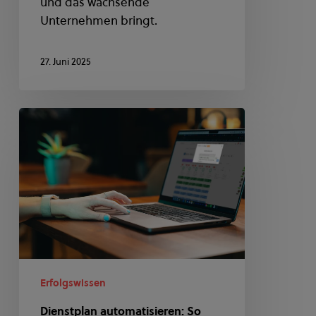
und das wachsende
Unternehmen bringt.
27. Juni 2025
Dienstplan
automatisieren:
So
geht’s
mit
e2n
Erfolgswissen
Dienstplan automatisieren: So