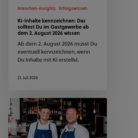
ab
dem
Branchen-Insights
Erfolgswissen
2.
KI-Inhalte kennzeichnen: Das
August
solltest Du im Gastgewerbe ab
2026
dem 2. August 2026 wissen
wissen
Ab dem 2. August 2026 musst Du
eventuell kennzeichnen, wenn
Du Inhalte mit KI erstellst.
21. Juli 2026
Von
Fischbrötchen,
Digitalisierung
und
dem