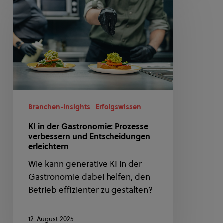
in
der
Gastronomie:
Prozesse
verbessern
und
Entscheidungen
erleichtern
Branchen-Insights
Erfolgswissen
KI in der Gastronomie: Prozesse
verbessern und Entscheidungen
erleichtern
Wie kann generative KI in der
Gastronomie dabei helfen, den
Betrieb effizienter zu gestalten?
12. August 2025