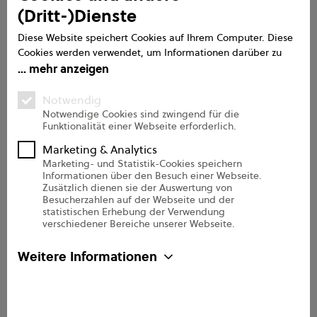
(Dritt-)Dienste
Service
Diese Website speichert Cookies auf Ihrem Computer. Diese
Cookies werden verwendet, um Informationen darüber zu
Handbuch
sammeln, wie Sie mit unserer Website interagieren. Wir
mehr anzeigen
verwenden diese Informationen, um Ihre Browser-Erfahrung
FAQs
zu verbessern und anzupassen, sowie für Analysen und
Notwendig
Messungen zu unseren Besuchern auf dieser Website und
Support
Notwendige Cookies sind zwingend für die
Funktionalität einer Webseite erforderlich.
anderen Medien. Weitere Informationen zu den von uns
Onboarding Pro
verwendeten Cookies finden Sie in unseren
Marketing & Analytics
Datenschutzbestimmungen.
Marketing- und Statistik-Cookies speichern
Informationen über den Besuch einer Webseite.
Über uns
Zusätzlich dienen sie der Auswertung von
Besucherzahlen auf der Webseite und der
statistischen Erhebung der Verwendung
Unternehmen
verschiedener Bereiche unserer Webseite.
Sicherheit
Weitere Informationen
Kontakt
Partner
e2n Newsletter