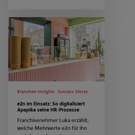
e2n
im
Einsatz:
So
digitalisiert
Apapika
seine
HR-
Prozesse
Branchen-Insights
Success Storys
e2n im Einsatz: So digitalisiert
Apapika seine HR-Prozesse
Franchisenehmer Luka erzählt,
welche Mehrwerte e2n für ihn