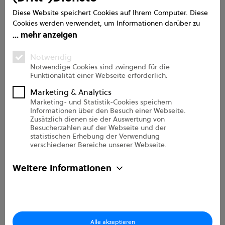
Service
Diese Website speichert Cookies auf Ihrem Computer. Diese
Cookies werden verwendet, um Informationen darüber zu
Handbuch
sammeln, wie Sie mit unserer Website interagieren. Wir
mehr anzeigen
verwenden diese Informationen, um Ihre Browser-Erfahrung
FAQs
zu verbessern und anzupassen, sowie für Analysen und
Notwendig
Messungen zu unseren Besuchern auf dieser Website und
Support
Notwendige Cookies sind zwingend für die
Funktionalität einer Webseite erforderlich.
anderen Medien. Weitere Informationen zu den von uns
Onboarding Pro
verwendeten Cookies finden Sie in unseren
Marketing & Analytics
Datenschutzbestimmungen.
Marketing- und Statistik-Cookies speichern
Informationen über den Besuch einer Webseite.
Über uns
Zusätzlich dienen sie der Auswertung von
Besucherzahlen auf der Webseite und der
statistischen Erhebung der Verwendung
Unternehmen
verschiedener Bereiche unserer Webseite.
Sicherheit
Weitere Informationen
Kontakt
Partner
e2n Newsletter
Karriere
Alle akzeptieren